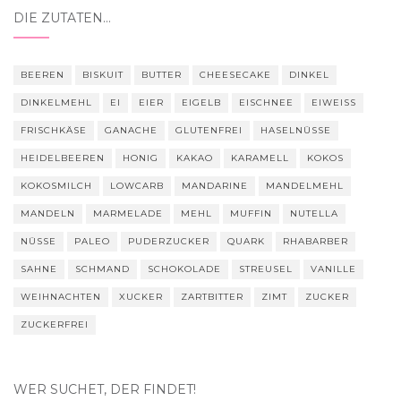
DIE ZUTATEN…
BEEREN
BISKUIT
BUTTER
CHEESECAKE
DINKEL
DINKELMEHL
EI
EIER
EIGELB
EISCHNEE
EIWEISS
FRISCHKÄSE
GANACHE
GLUTENFREI
HASELNÜSSE
HEIDELBEEREN
HONIG
KAKAO
KARAMELL
KOKOS
KOKOSMILCH
LOWCARB
MANDARINE
MANDELMEHL
MANDELN
MARMELADE
MEHL
MUFFIN
NUTELLA
NÜSSE
PALEO
PUDERZUCKER
QUARK
RHABARBER
SAHNE
SCHMAND
SCHOKOLADE
STREUSEL
VANILLE
WEIHNACHTEN
XUCKER
ZARTBITTER
ZIMT
ZUCKER
ZUCKERFREI
WER SUCHET, DER FINDET!