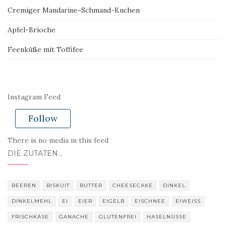
Cremiger Mandarine-Schmand-Kuchen
Apfel-Brioche
Feenküße mit Toffifee
Instagram Feed
Follow
There is no media in this feed
DIE ZUTATEN…
BEEREN
BISKUIT
BUTTER
CHEESECAKE
DINKEL
DINKELMEHL
EI
EIER
EIGELB
EISCHNEE
EIWEISS
FRISCHKÄSE
GANACHE
GLUTENFREI
HASELNÜSSE