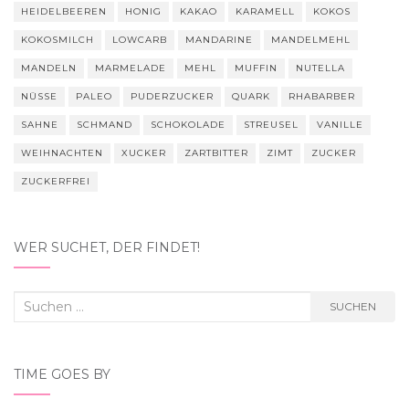
HEIDELBEEREN
HONIG
KAKAO
KARAMELL
KOKOS
KOKOSMILCH
LOWCARB
MANDARINE
MANDELMEHL
MANDELN
MARMELADE
MEHL
MUFFIN
NUTELLA
NÜSSE
PALEO
PUDERZUCKER
QUARK
RHABARBER
SAHNE
SCHMAND
SCHOKOLADE
STREUSEL
VANILLE
WEIHNACHTEN
XUCKER
ZARTBITTER
ZIMT
ZUCKER
ZUCKERFREI
WER SUCHET, DER FINDET!
Suchen
SUCHEN
nach:
TIME GOES BY