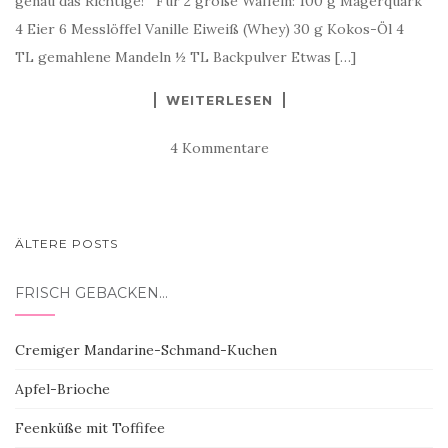
genau das Richtige! Für 2 große Waffeln: 100 g Magerquark
4 Eier 6 Messlöffel Vanille Eiweiß (Whey) 30 g Kokos-Öl 4
TL gemahlene Mandeln ½ TL Backpulver Etwas […]
WEITERLESEN
4 Kommentare
BEITRAGSNAVIGATION
ÄLTERE POSTS
FRISCH GEBACKEN…
Cremiger Mandarine-Schmand-Kuchen
Apfel-Brioche
Feenküße mit Toffifee