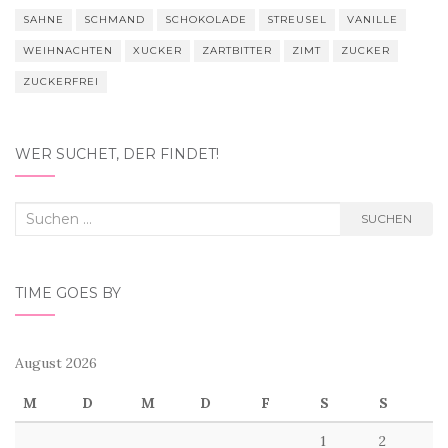
SAHNE
SCHMAND
SCHOKOLADE
STREUSEL
VANILLE
WEIHNACHTEN
XUCKER
ZARTBITTER
ZIMT
ZUCKER
ZUCKERFREI
WER SUCHET, DER FINDET!
Suchen
SUCHEN
nach:
TIME GOES BY
August 2026
M
D
M
D
F
S
S
1
2