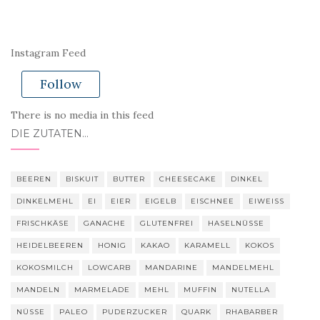
Instagram Feed
Follow
There is no media in this feed
DIE ZUTATEN…
BEEREN
BISKUIT
BUTTER
CHEESECAKE
DINKEL
DINKELMEHL
EI
EIER
EIGELB
EISCHNEE
EIWEISS
FRISCHKÄSE
GANACHE
GLUTENFREI
HASELNÜSSE
HEIDELBEEREN
HONIG
KAKAO
KARAMELL
KOKOS
KOKOSMILCH
LOWCARB
MANDARINE
MANDELMEHL
MANDELN
MARMELADE
MEHL
MUFFIN
NUTELLA
NÜSSE
PALEO
PUDERZUCKER
QUARK
RHABARBER