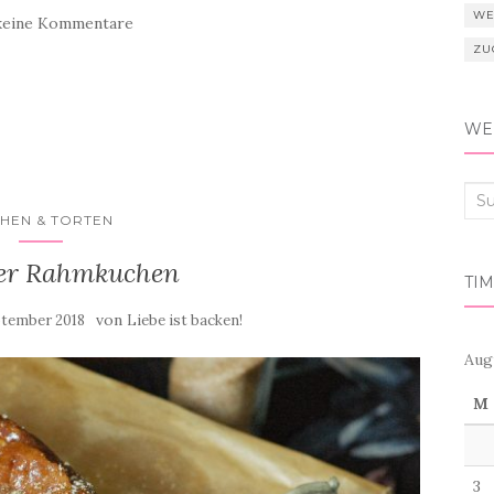
WE
keine Kommentare
ZU
WER
Suc
HEN & TORTEN
nac
er Rahmkuchen
TIM
von
ptember 2018
Liebe ist backen!
Aug
M
3