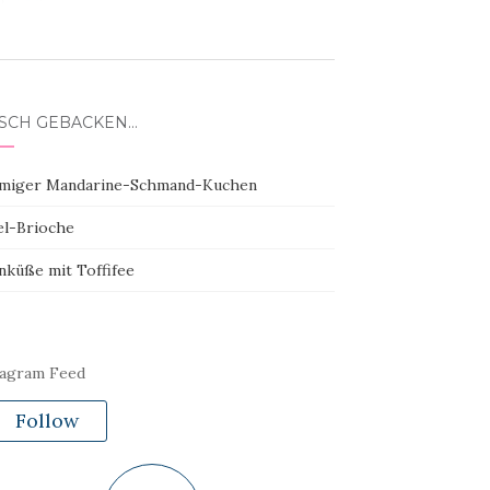
ISCH GEBACKEN…
miger Mandarine-Schmand-Kuchen
el-Brioche
nküße mit Toffifee
tagram Feed
Follow