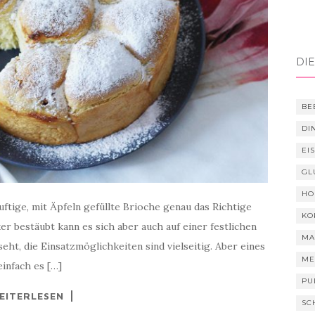
DIE
BE
DI
EI
GL
HO
uftige, mit Äpfeln gefüllte Brioche genau das Richtige
KO
 bestäubt kann es sich aber auch auf einer festlichen
MA
 seht, die Einsatzmöglichkeiten sind vielseitig. Aber eines
ME
einfach es […]
PU
EITERLESEN
SC