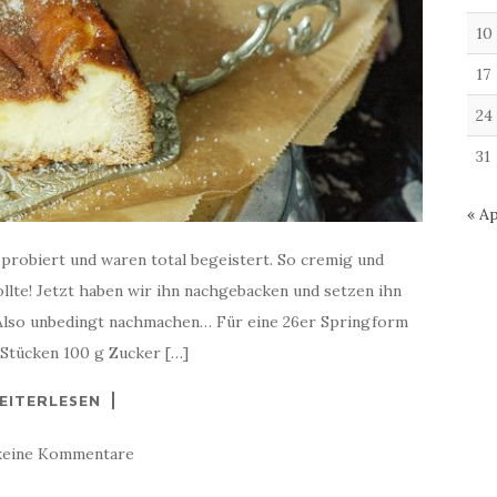
10
17
24
31
« Ap
robiert und waren total begeistert. So cremig und
ollte! Jetzt haben wir ihn nachgebacken und setzen ihn
. Also unbedingt nachmachen… Für eine 26er Springform
n Stücken 100 g Zucker […]
EITERLESEN
keine Kommentare