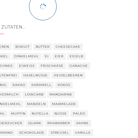
 ZUTATEN…
EREN
BISKUIT
BUTTER
CHEESECAKE
NKEL
DINKELMEHL
EI
EIER
EIGELB
SCHNEE
EIWEISS
FRISCHKÄSE
GANACHE
UTENFREI
HASELNÜSSE
HEIDELBEEREN
NIG
KAKAO
KARAMELL
KOKOS
KOSMILCH
LOWCARB
MANDARINE
NDELMEHL
MANDELN
MARMELADE
HL
MUFFIN
NUTELLA
NÜSSE
PALEO
DERZUCKER
QUARK
RHABARBER
SAHNE
HMAND
SCHOKOLADE
STREUSEL
VANILLE