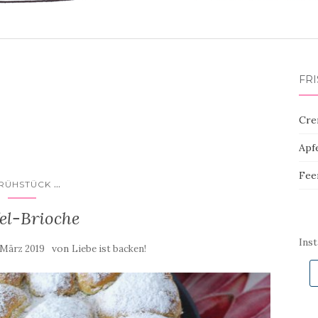
FR
Cre
Apf
Fee
...
RÜHSTÜCK
el-Brioche
Ins
von
 März 2019
Liebe ist backen!