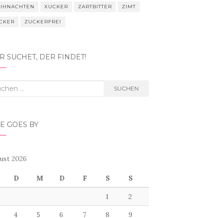
IHNACHTEN
XUCKER
ZARTBITTER
ZIMT
CKER
ZUCKERFREI
 SUCHET, DER FINDET!
hen
SUCHEN
h:
E GOES BY
ust 2026
D
M
D
F
S
S
1
2
4
5
6
7
8
9