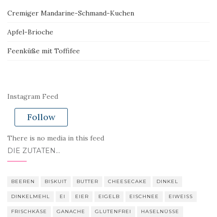
Cremiger Mandarine-Schmand-Kuchen
Apfel-Brioche
Feenküße mit Toffifee
Instagram Feed
Follow
There is no media in this feed
DIE ZUTATEN…
BEEREN
BISKUIT
BUTTER
CHEESECAKE
DINKEL
DINKELMEHL
EI
EIER
EIGELB
EISCHNEE
EIWEISS
FRISCHKÄSE
GANACHE
GLUTENFREI
HASELNÜSSE