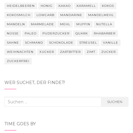
HEIDELBEEREN
HONIG
KAKAO
KARAMELL
KOKOS
KOKOSMILCH
LOWCARB
MANDARINE
MANDELMEHL
MANDELN
MARMELADE
MEHL
MUFFIN
NUTELLA
NÜSSE
PALEO
PUDERZUCKER
QUARK
RHABARBER
SAHNE
SCHMAND
SCHOKOLADE
STREUSEL
VANILLE
WEIHNACHTEN
XUCKER
ZARTBITTER
ZIMT
ZUCKER
ZUCKERFREI
WER SUCHET, DER FINDET!
Suchen
SUCHEN
nach:
TIME GOES BY