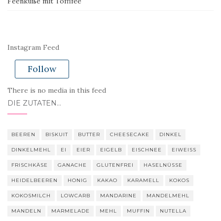
Feenküße mit Toffifee
Instagram Feed
Follow
There is no media in this feed
DIE ZUTATEN…
BEEREN
BISKUIT
BUTTER
CHEESECAKE
DINKEL
DINKELMEHL
EI
EIER
EIGELB
EISCHNEE
EIWEISS
FRISCHKÄSE
GANACHE
GLUTENFREI
HASELNÜSSE
HEIDELBEEREN
HONIG
KAKAO
KARAMELL
KOKOS
KOKOSMILCH
LOWCARB
MANDARINE
MANDELMEHL
MANDELN
MARMELADE
MEHL
MUFFIN
NUTELLA