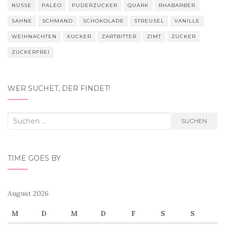
NÜSSE
PALEO
PUDERZUCKER
QUARK
RHABARBER
SAHNE
SCHMAND
SCHOKOLADE
STREUSEL
VANILLE
WEIHNACHTEN
XUCKER
ZARTBITTER
ZIMT
ZUCKER
ZUCKERFREI
WER SUCHET, DER FINDET!
Suchen
SUCHEN
nach:
TIME GOES BY
August 2026
M
D
M
D
F
S
S