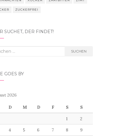
IHNACHTEN
XUCKER
ZARTBITTER
ZIMT
CKER
ZUCKERFREI
 SUCHET, DER FINDET!
hen
SUCHEN
h:
E GOES BY
ust 2026
D
M
D
F
S
S
1
2
4
5
6
7
8
9