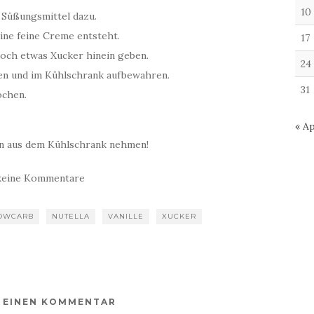
10
e Süßungsmittel dazu.
eine feine Creme entsteht.
17
noch etwas Xucker hinein geben.
24
len und im Kühlschrank aufbewahren.
31
ochen.
« Ap
en aus dem Kühlschrank nehmen!
keine Kommentare
OWCARB
NUTELLA
VANILLE
XUCKER
E EINEN KOMMENTAR