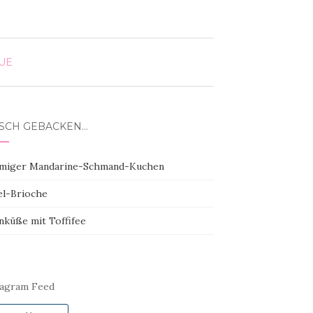
E
ISCH GEBACKEN…
miger Mandarine-Schmand-Kuchen
el-Brioche
nküße mit Toffifee
tagram Feed