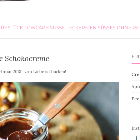
RÜHSTÜCK
LOWCARB
SÜSSE LECKEREIEN
SÜSSES OHNE REU
e Schokocreme
FR
von
ebruar 2018
Liebe ist backen!
Cre
Apf
Fee
Ins