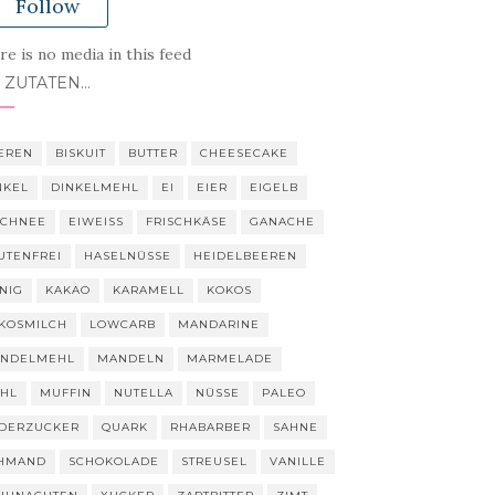
Follow
e is no media in this feed
 ZUTATEN…
EREN
BISKUIT
BUTTER
CHEESECAKE
NKEL
DINKELMEHL
EI
EIER
EIGELB
SCHNEE
EIWEISS
FRISCHKÄSE
GANACHE
UTENFREI
HASELNÜSSE
HEIDELBEEREN
NIG
KAKAO
KARAMELL
KOKOS
KOSMILCH
LOWCARB
MANDARINE
NDELMEHL
MANDELN
MARMELADE
HL
MUFFIN
NUTELLA
NÜSSE
PALEO
DERZUCKER
QUARK
RHABARBER
SAHNE
HMAND
SCHOKOLADE
STREUSEL
VANILLE