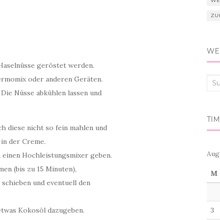
WE
ZU
WER
 Haselnüsse geröstet werden.
hermomix oder anderen Geräten.
Suc
d. Die Nüsse abkühlen lassen und
nac
TIM
ch diese nicht so fein mahlen und
 in der Creme.
Aug
 einen Hochleistungsmixer geben.
en (bis zu 15 Minuten),
M
 schieben und eventuell den
3
 etwas Kokosöl dazugeben.