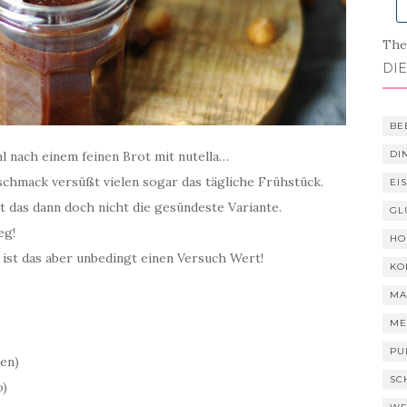
Ther
DIE
BE
DI
l nach einem feinen Brot mit nutella…
hmack versüßt vielen sogar das tägliche Frühstück.
EI
st das dann doch nicht die gesündeste Variante.
GL
eg!
HO
, ist das aber unbedingt einen Versuch Wert!
KO
MA
ME
PU
en)
SC
o)