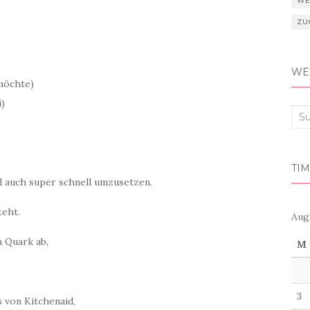
WE
ZU
WER
möchte)
i)
Suc
nac
TIM
d auch super schnell umzusetzen.
teht.
Aug
n Quark ab,
M
3
s von Kitchenaid,