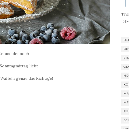
Ther
DIE
BE
DI
hte und dennoch
EI
Sonntagmittag liebt –
GL
HO
Waffeln genau das Richtige!
KO
MA
ME
PU
SC