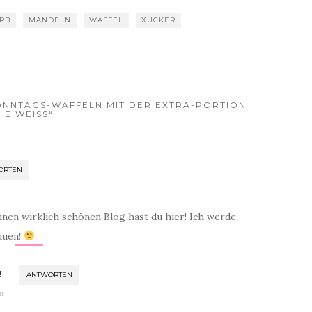
RB
MANDELN
WAFFEL
XUCKER
ONNTAGS-WAFFELN MIT DER EXTRA-PORTION
EIWEISS“
ORTEN
nen wirklich schönen Blog hast du hier! Ich werde
auen!
!
ANTWORTEN
hr