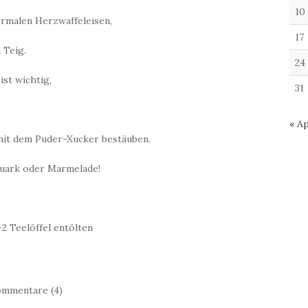
10
ormalen Herzwaffeleisen,
17
 Teig.
24
ist wichtig,
31
« Ap
mit dem Puder-Xucker bestäuben.
Quark oder Marmelade!
2 Teelöffel entölten
mmentare (4)