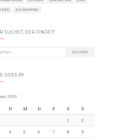
IHNACHTEN
XUCKER
ZARTBITTER
ZIMT
CKER
ZUCKERFREI
 SUCHET, DER FINDET!
hen
SUCHEN
h:
E GOES BY
ust 2026
D
M
D
F
S
S
1
2
4
5
6
7
8
9