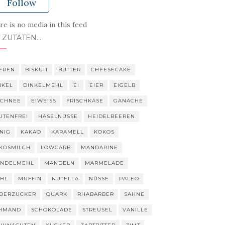
Follow
e is no media in this feed
 ZUTATEN…
EREN
BISKUIT
BUTTER
CHEESECAKE
NKEL
DINKELMEHL
EI
EIER
EIGELB
SCHNEE
EIWEISS
FRISCHKÄSE
GANACHE
UTENFREI
HASELNÜSSE
HEIDELBEEREN
NIG
KAKAO
KARAMELL
KOKOS
KOSMILCH
LOWCARB
MANDARINE
NDELMEHL
MANDELN
MARMELADE
HL
MUFFIN
NUTELLA
NÜSSE
PALEO
DERZUCKER
QUARK
RHABARBER
SAHNE
HMAND
SCHOKOLADE
STREUSEL
VANILLE