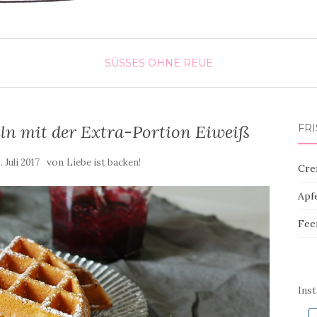
SÜSSES OHNE REUE
ln mit der Extra-Portion Eiweiß
FR
von
. Juli 2017
Liebe ist backen!
Cre
Apf
Fee
Ins