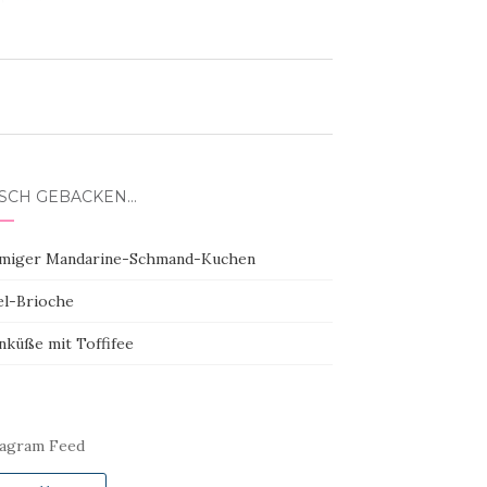
ISCH GEBACKEN…
miger Mandarine-Schmand-Kuchen
el-Brioche
nküße mit Toffifee
tagram Feed