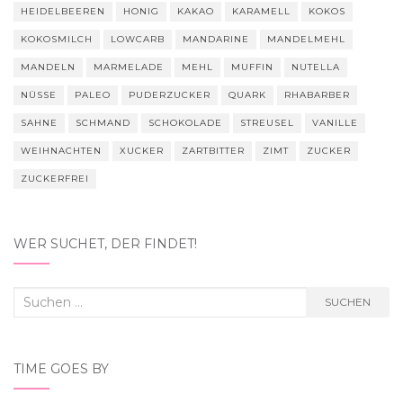
HEIDELBEEREN
HONIG
KAKAO
KARAMELL
KOKOS
KOKOSMILCH
LOWCARB
MANDARINE
MANDELMEHL
MANDELN
MARMELADE
MEHL
MUFFIN
NUTELLA
NÜSSE
PALEO
PUDERZUCKER
QUARK
RHABARBER
SAHNE
SCHMAND
SCHOKOLADE
STREUSEL
VANILLE
WEIHNACHTEN
XUCKER
ZARTBITTER
ZIMT
ZUCKER
ZUCKERFREI
WER SUCHET, DER FINDET!
Suchen
SUCHEN
nach:
TIME GOES BY