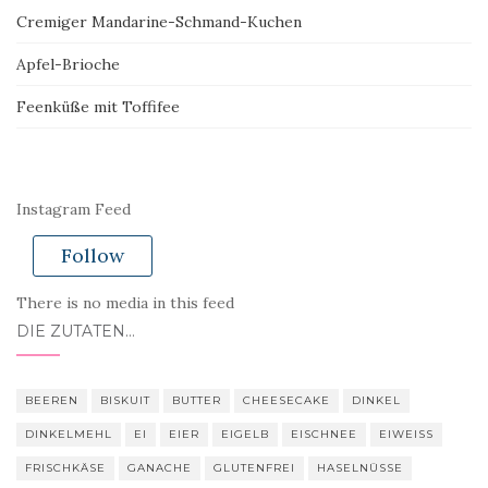
Cremiger Mandarine-Schmand-Kuchen
Apfel-Brioche
Feenküße mit Toffifee
Instagram Feed
Follow
There is no media in this feed
DIE ZUTATEN…
BEEREN
BISKUIT
BUTTER
CHEESECAKE
DINKEL
DINKELMEHL
EI
EIER
EIGELB
EISCHNEE
EIWEISS
FRISCHKÄSE
GANACHE
GLUTENFREI
HASELNÜSSE