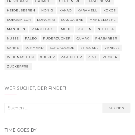
FRISCHKÄSE
GANACHE
GLUTENFREI
HASELNÜSSE
HEIDELBEEREN
HONIG
KAKAO
KARAMELL
KOKOS
KOKOSMILCH
LOWCARB
MANDARINE
MANDELMEHL
MANDELN
MARMELADE
MEHL
MUFFIN
NUTELLA
NÜSSE
PALEO
PUDERZUCKER
QUARK
RHABARBER
SAHNE
SCHMAND
SCHOKOLADE
STREUSEL
VANILLE
WEIHNACHTEN
XUCKER
ZARTBITTER
ZIMT
ZUCKER
ZUCKERFREI
WER SUCHET, DER FINDET!
Suchen
SUCHEN
nach:
TIME GOES BY