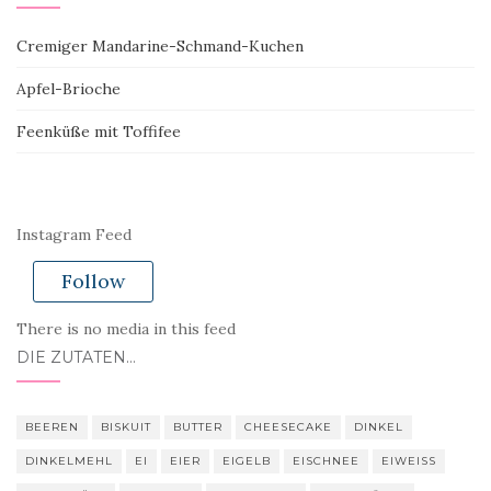
Cremiger Mandarine-Schmand-Kuchen
Apfel-Brioche
Feenküße mit Toffifee
Instagram Feed
Follow
There is no media in this feed
DIE ZUTATEN…
BEEREN
BISKUIT
BUTTER
CHEESECAKE
DINKEL
DINKELMEHL
EI
EIER
EIGELB
EISCHNEE
EIWEISS