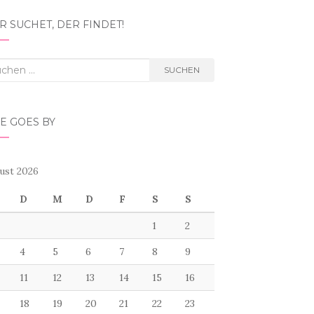
 SUCHET, DER FINDET!
hen
SUCHEN
h:
E GOES BY
ust 2026
D
M
D
F
S
S
1
2
4
5
6
7
8
9
11
12
13
14
15
16
18
19
20
21
22
23