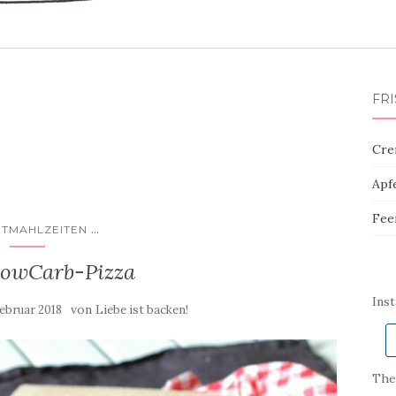
FR
Cre
Apf
Fee
...
TMAHLZEITEN
owCarb-Pizza
Ins
von
Februar 2018
Liebe ist backen!
Ther