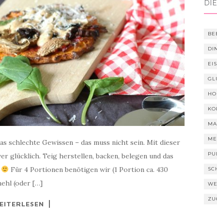
DIE
BE
DI
EI
GL
HO
KO
MA
ME
as schlechte Gewissen – das muss nicht sein. Mit dieser
PU
r glücklich. Teig herstellen, backen, belegen und das
r
Für 4 Portionen benötigen wir (1 Portion ca. 430
SC
ehl (oder […]
WE
ZU
EITERLESEN