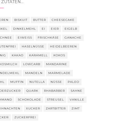
 ZUTATEN…
EREN
BISKUIT
BUTTER
CHEESECAKE
NKEL
DINKELMEHL
EI
EIER
EIGELB
SCHNEE
EIWEISS
FRISCHKÄSE
GANACHE
UTENFREI
HASELNÜSSE
HEIDELBEEREN
NIG
KAKAO
KARAMELL
KOKOS
KOSMILCH
LOWCARB
MANDARINE
NDELMEHL
MANDELN
MARMELADE
HL
MUFFIN
NUTELLA
NÜSSE
PALEO
DERZUCKER
QUARK
RHABARBER
SAHNE
HMAND
SCHOKOLADE
STREUSEL
VANILLE
IHNACHTEN
XUCKER
ZARTBITTER
ZIMT
CKER
ZUCKERFREI