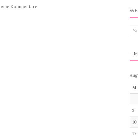
keine Kommentare
WER
Suc
nac
TIM
Aug
M
3
10
17