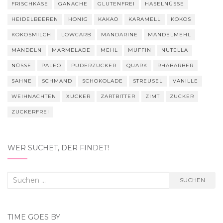
FRISCHKÄSE
GANACHE
GLUTENFREI
HASELNÜSSE
HEIDELBEEREN
HONIG
KAKAO
KARAMELL
KOKOS
KOKOSMILCH
LOWCARB
MANDARINE
MANDELMEHL
MANDELN
MARMELADE
MEHL
MUFFIN
NUTELLA
NÜSSE
PALEO
PUDERZUCKER
QUARK
RHABARBER
SAHNE
SCHMAND
SCHOKOLADE
STREUSEL
VANILLE
WEIHNACHTEN
XUCKER
ZARTBITTER
ZIMT
ZUCKER
ZUCKERFREI
WER SUCHET, DER FINDET!
Suchen
SUCHEN
nach:
TIME GOES BY