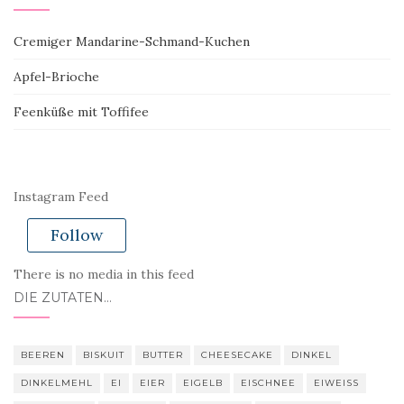
Cremiger Mandarine-Schmand-Kuchen
Apfel-Brioche
Feenküße mit Toffifee
Instagram Feed
Follow
There is no media in this feed
DIE ZUTATEN…
BEEREN
BISKUIT
BUTTER
CHEESECAKE
DINKEL
DINKELMEHL
EI
EIER
EIGELB
EISCHNEE
EIWEISS