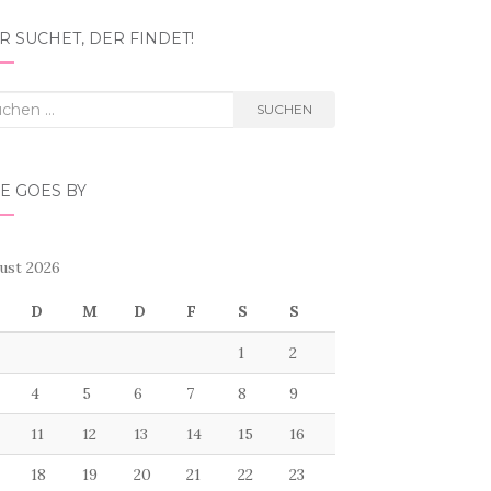
 SUCHET, DER FINDET!
hen
SUCHEN
h:
E GOES BY
ust 2026
D
M
D
F
S
S
1
2
4
5
6
7
8
9
11
12
13
14
15
16
18
19
20
21
22
23