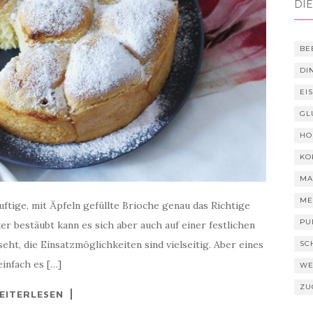
DIE
BE
DI
EI
GL
HO
KO
MA
ME
uftige, mit Äpfeln gefüllte Brioche genau das Richtige
PU
 bestäubt kann es sich aber auch auf einer festlichen
 seht, die Einsatzmöglichkeiten sind vielseitig. Aber eines
SC
einfach es […]
WE
ZU
EITERLESEN