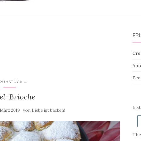
FR
Cre
Apf
Fee
...
RÜHSTÜCK
el-Brioche
Ins
von
 März 2019
Liebe ist backen!
Ther