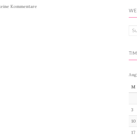
keine Kommentare
WER
Suc
nac
TIM
Aug
M
3
10
17