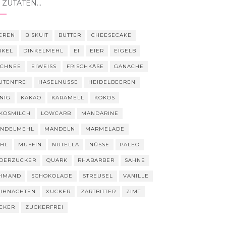
 ZUTATEN…
EREN
BISKUIT
BUTTER
CHEESECAKE
NKEL
DINKELMEHL
EI
EIER
EIGELB
SCHNEE
EIWEISS
FRISCHKÄSE
GANACHE
UTENFREI
HASELNÜSSE
HEIDELBEEREN
NIG
KAKAO
KARAMELL
KOKOS
KOSMILCH
LOWCARB
MANDARINE
NDELMEHL
MANDELN
MARMELADE
HL
MUFFIN
NUTELLA
NÜSSE
PALEO
DERZUCKER
QUARK
RHABARBER
SAHNE
HMAND
SCHOKOLADE
STREUSEL
VANILLE
IHNACHTEN
XUCKER
ZARTBITTER
ZIMT
CKER
ZUCKERFREI