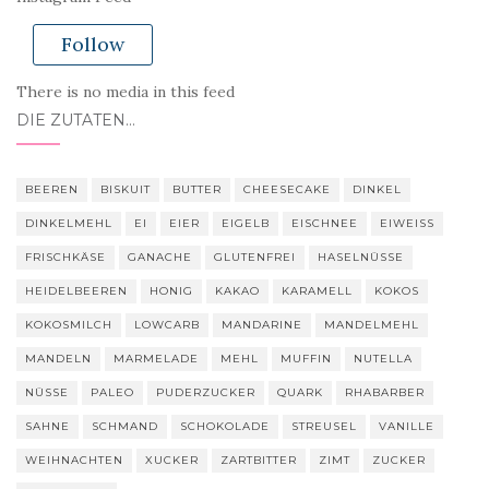
Follow
There is no media in this feed
DIE ZUTATEN…
BEEREN
BISKUIT
BUTTER
CHEESECAKE
DINKEL
DINKELMEHL
EI
EIER
EIGELB
EISCHNEE
EIWEISS
FRISCHKÄSE
GANACHE
GLUTENFREI
HASELNÜSSE
HEIDELBEEREN
HONIG
KAKAO
KARAMELL
KOKOS
KOKOSMILCH
LOWCARB
MANDARINE
MANDELMEHL
MANDELN
MARMELADE
MEHL
MUFFIN
NUTELLA
NÜSSE
PALEO
PUDERZUCKER
QUARK
RHABARBER
SAHNE
SCHMAND
SCHOKOLADE
STREUSEL
VANILLE
WEIHNACHTEN
XUCKER
ZARTBITTER
ZIMT
ZUCKER