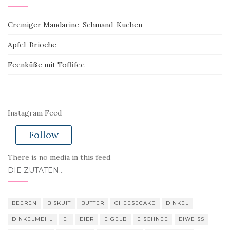
Cremiger Mandarine-Schmand-Kuchen
Apfel-Brioche
Feenküße mit Toffifee
Instagram Feed
Follow
There is no media in this feed
DIE ZUTATEN…
BEEREN
BISKUIT
BUTTER
CHEESECAKE
DINKEL
DINKELMEHL
EI
EIER
EIGELB
EISCHNEE
EIWEISS