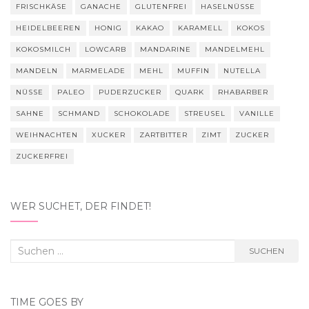
FRISCHKÄSE
GANACHE
GLUTENFREI
HASELNÜSSE
HEIDELBEEREN
HONIG
KAKAO
KARAMELL
KOKOS
KOKOSMILCH
LOWCARB
MANDARINE
MANDELMEHL
MANDELN
MARMELADE
MEHL
MUFFIN
NUTELLA
NÜSSE
PALEO
PUDERZUCKER
QUARK
RHABARBER
SAHNE
SCHMAND
SCHOKOLADE
STREUSEL
VANILLE
WEIHNACHTEN
XUCKER
ZARTBITTER
ZIMT
ZUCKER
ZUCKERFREI
WER SUCHET, DER FINDET!
Suchen
SUCHEN
nach:
TIME GOES BY