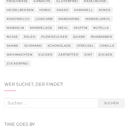
FRISCHKÄSE
GANACHE
GLUTENFREI
HASELNÜSSE
HEIDELBEEREN
HONIG
KAKAO
KARAMELL
KOKOS
KOKOSMILCH
LOWCARB
MANDARINE
MANDELMEHL
MANDELN
MARMELADE
MEHL
MUFFIN
NUTELLA
NÜSSE
PALEO
PUDERZUCKER
QUARK
RHABARBER
SAHNE
SCHMAND
SCHOKOLADE
STREUSEL
VANILLE
WEIHNACHTEN
XUCKER
ZARTBITTER
ZIMT
ZUCKER
ZUCKERFREI
WER SUCHET, DER FINDET!
Suchen
SUCHEN
nach:
TIME GOES BY