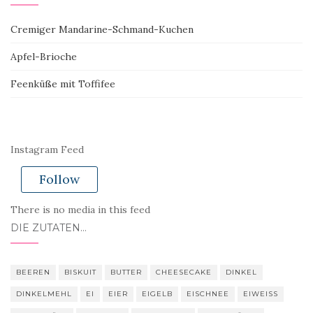
Cremiger Mandarine-Schmand-Kuchen
Apfel-Brioche
Feenküße mit Toffifee
Instagram Feed
Follow
There is no media in this feed
DIE ZUTATEN…
BEEREN
BISKUIT
BUTTER
CHEESECAKE
DINKEL
DINKELMEHL
EI
EIER
EIGELB
EISCHNEE
EIWEISS