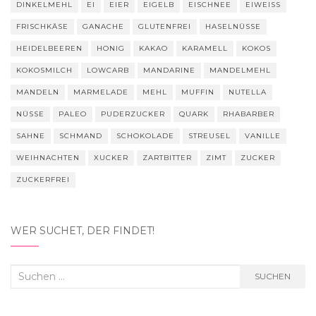
DINKELMEHL
EI
EIER
EIGELB
EISCHNEE
EIWEISS
FRISCHKÄSE
GANACHE
GLUTENFREI
HASELNÜSSE
HEIDELBEEREN
HONIG
KAKAO
KARAMELL
KOKOS
KOKOSMILCH
LOWCARB
MANDARINE
MANDELMEHL
MANDELN
MARMELADE
MEHL
MUFFIN
NUTELLA
NÜSSE
PALEO
PUDERZUCKER
QUARK
RHABARBER
SAHNE
SCHMAND
SCHOKOLADE
STREUSEL
VANILLE
WEIHNACHTEN
XUCKER
ZARTBITTER
ZIMT
ZUCKER
ZUCKERFREI
WER SUCHET, DER FINDET!
Suchen
SUCHEN
nach: